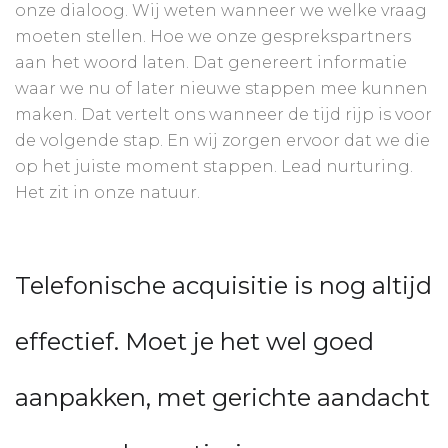
onze dialoog. Wij weten wanneer we welke vraag
moeten stellen. Hoe we onze gesprekspartners
aan het woord laten. Dat genereert informatie
waar we nu of later nieuwe stappen mee kunnen
maken. Dat vertelt ons wanneer de tijd rijp is voor
de volgende stap. En wij zorgen ervoor dat we die
op het juiste moment stappen. Lead nurturing.
Het zit in onze natuur.
Telefonische acquisitie is nog altijd
effectief. Moet je het wel goed
aanpakken, met gerichte aandacht