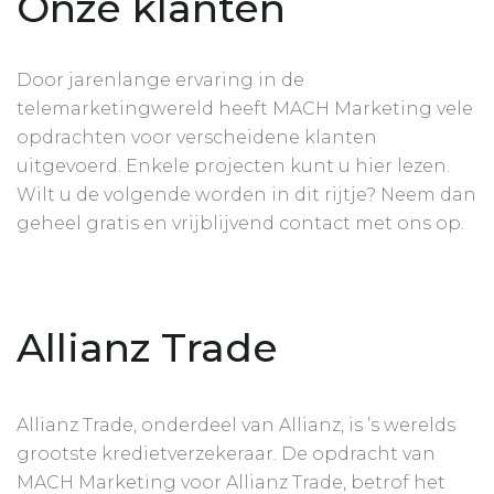
Onze klanten
Door jarenlange ervaring in de
telemarketingwereld heeft MACH Marketing vele
opdrachten voor verscheidene klanten
uitgevoerd. Enkele projecten kunt u hier lezen.
Wilt u de volgende worden in dit rijtje? Neem dan
geheel gratis en vrijblijvend contact met ons op.
Allianz Trade
Allianz Trade, onderdeel van Allianz, is ’s werelds
grootste kredietverzekeraar. De opdracht van
MACH Marketing voor Allianz Trade, betrof het