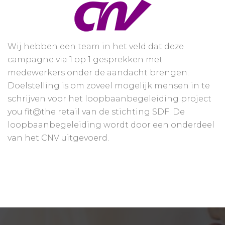
Wij hebben een team in het veld dat deze
campagne via 1 op 1 gesprekken met
medewerkers onder de aandacht brengen.
Doelstelling is om zoveel mogelijk mensen in te
schrijven voor het loopbaanbegeleiding project
you fit@the retail van de stichting SDF. De
loopbaanbegeleiding wordt door een onderdeel
van het CNV uitgevoerd.