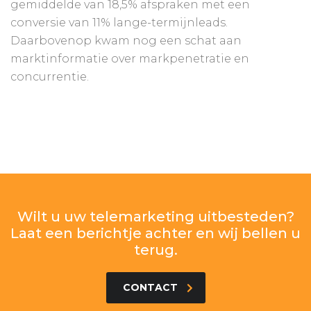
gemiddelde van 18,5% afspraken met een
conversie van 11% lange-termijnleads.
Daarbovenop kwam nog een schat aan
marktinformatie over markpenetratie en
concurrentie.
Wilt u uw telemarketing uitbesteden?
Laat een berichtje achter en wij bellen u
terug.
CONTACT