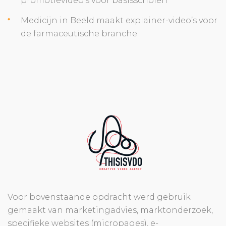
promotievideo’s voor basisscholen
Medicijn in Beeld maakt explainer-video’s voor
de farmaceutische branche
Voor bovenstaande opdracht werd gebruik
gemaakt van marketingadvies, marktonderzoek,
specifieke websites (micropages), e-