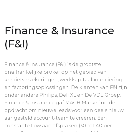
Finance & Insurance
(F&I)
Finance & Insurance (F&I) is de grootste
onafhankelijke broker op het gebied van
kredietverzekeringen, werkkapitaalfinanciering
en factoringsoplossingen. De klanten van F&I zijn
onder andere Philips, Deli XL en De VDL Groep.
Finance & Insurance gaf MACH Marketing de
opdracht om nieuwe leads voor een deels nieuw
aangesteld account-team te creëren. Een
constante flow aan afspraken (30 tot 40 per