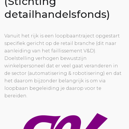
(Stichting
detailhandelsfonds)
Vanuit het rijk is een loopbaantraject opgestart
specifiek gericht op de retail branche (dit naar
aanleiding van het faillissement V&D).
Doelstelling verhogen bewustzijn
winkelpersoneel dat er veel gaat veranderen in
de sector (automatisering & robotisering) en dat
het daarom bijzonder belangrijk is om via
loopbaan begeleiding je daarop voor te
bereiden.