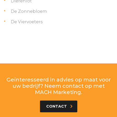
Dierenlot
De Zonnebloem
De Viervoeters
Geïnteresseerd in advies op maat voor
uw bedrijf? Neem contact op met
MACH Marketing.
CONTACT